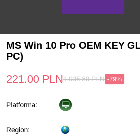
MS Win 10 Pro OEM KEY G
PC)
221.00
PLN
1,035.89
PLN
-79%
Platforma:
Region: