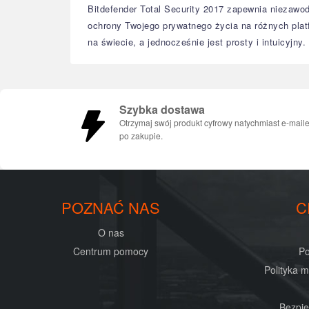
Bitdefender Total Security 2017 zapewnia niezawo
ochrony Twojego prywatnego życia na różnych pla
na świecie, a jednocześnie jest prosty i intuicyjny.
Szybka dostawa
Otrzymaj swój produkt cyfrowy natychmiast e-mail
po zakupie.
POZNAĆ NAS
C
O nas
Centrum pomocy
Po
Polityka 
Bezpie