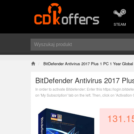
STEAM
BitDefender Antivirus 2017 Plus 1 PC 1 Year Globa
BitDefender Antivirus 2017 Pl
In order to activate Bitdefender: Enter this https://login.bitd
on 'My Subscription' tab on the left. Then, click on 'Activation
your subscription in 'My Subscriptions' tab.
131.1