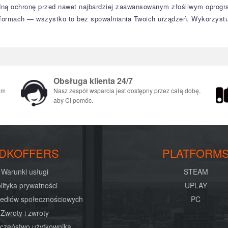
dną ochronę przed nawet najbardziej zaawansowanym złośliwym oprogra
tformach — wszystko to bez spowalniania Twoich urządzeń. Wykorzystu
Obsługa klienta 24/7
em
Nasz zespół wsparcia jest dostępny przez całą dobę,
aby Ci pomóc.
DKOFFERS
PLATFORM
Warunki usługi
STEAM
lityka prywatności
UPLAY
mediów społecznościowych
PC
Zwroty i zwroty
czeństwo użytkownika