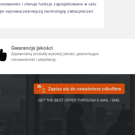
mowaniem i oferuje funkcje zaprojektowane w celu
je najnowocześniejszą technologię zabezpieczeń
Gwarancja jakości
Zapewniamy produkty wysokiej jakości, gwarantujące
niezawodność i satysfakcję.
Zapisz się do newslettera cdkoffers
S
GET THE BEST OFFER THROUGH E-MAIL / SMS