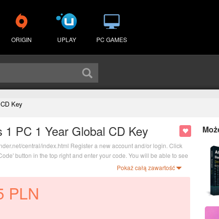
ORIGIN
UPLAY
PC GAMES
l CD Key
us 1 PC 1 Year Global CD Key
Moż
efender.net/central/index.html Register a new account and/or login. Click
 Code' button in the top right and enter your code. You will be able to see
Pokaż całą zawartość
5
PLN