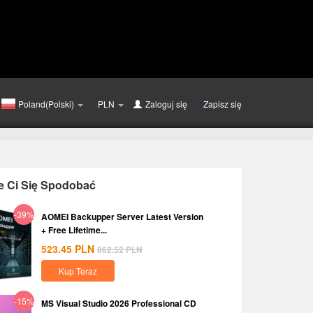
Poland(Polski)
PLN
Zaloguj się
lub
Zapisz się
e Ci Się Spodobać
-39%
AOMEI Backupper Server Latest Version
+ Free Lifetime...
523.45
PLN
862.52
PLN
Kup Teraz
-15%
MS Visual Studio 2026 Professional CD