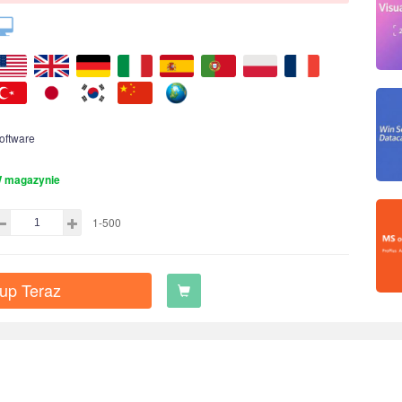
oftware
 magazynie
1-500
up Teraz