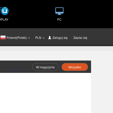
UPLAY
PC
Poland(Polski)
PLN
Zaloguj się
lub
Zapisz się
W magazynie
Wszystko
Wybierz As :