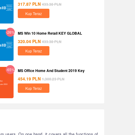
317.87
PLN
433.38
PLN
Kup Teraz
-26%
MS Win 10 Home Retail KEY GLOBAL
320.04
PLN
433.38
PLN
Kup Teraz
-65%
MS Office Home And Student 2019 Key
454.19
PLN
1,300.23
PLN
Kup Teraz
 users. On one hand, it covers all the functions of