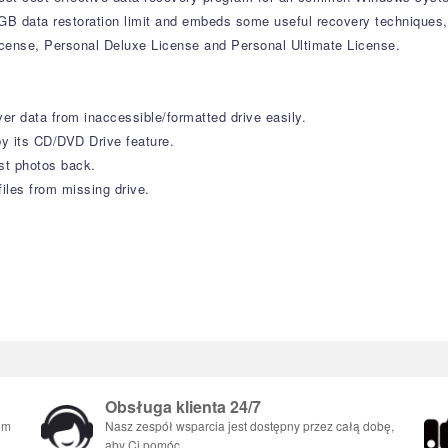
 1GB data restoration limit and embeds some useful recovery techniques
icense, Personal Deluxe License and Personal Ultimate License.
r data from inaccessible/formatted drive easily.
y its CD/DVD Drive feature.
st photos back.
iles from missing drive.
Obsługa klienta 24/7
em
Nasz zespół wsparcia jest dostępny przez całą dobę,
aby Ci pomóc.