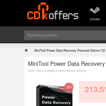
STEAM
MiniTool Power Data Recovery Personal Deluxe CD
MiniTool Power Data Recovery
Note: This is a digital product. No box delivery.
213.5
-36%