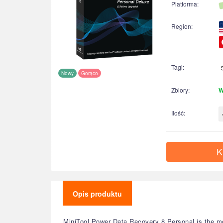
Platforma:
Region:
Tagi:
Nowy
Gorąco
Zbiory:
W
Ilość:
K
Opis produktu
MiniTool Power Data Recovery 8 Personal is the mo