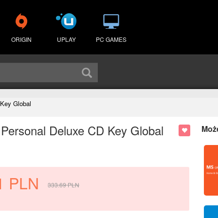
ORIGIN
UPLAY
PC GAMES
 Key Global
 Personal Deluxe CD Key Global
Moż
1
PLN
333.69
PLN