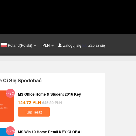
Poland(Polski)
PLN
Zaloguj się
lub
Zapisz się
e Ci Się Spodobać
-78%
MS Office Home & Student 2016 Key
144.72
PLN
645.80
PLN
Kup Teraz
-27%
MS Win 10 Home Retail KEY GLOBAL