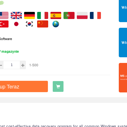
 magazynie
1-500
up Teraz
st cost-effective data recovery program for all common Windows system