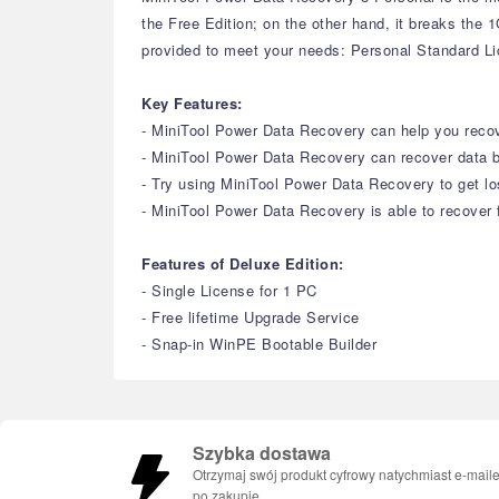
the Free Edition; on the other hand, it breaks the
provided to meet your needs: Personal Standard L
Key Features:
- MiniTool Power Data Recovery can help you recove
- MiniTool Power Data Recovery can recover data b
- Try using MiniTool Power Data Recovery to get lo
- MiniTool Power Data Recovery is able to recover f
Features of Deluxe Edition:
- Single License for 1 PC
- Free lifetime Upgrade Service
- Snap-in WinPE Bootable Builder
Szybka dostawa
Otrzymaj swój produkt cyfrowy natychmiast e-mail
po zakupie.