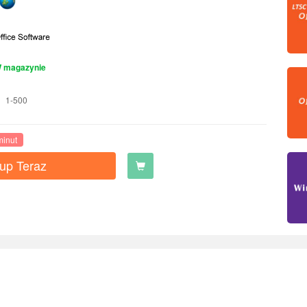
 magazynie
1-500
minut
up Teraz