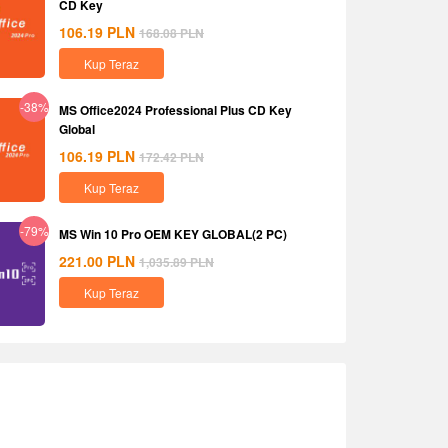
CD Key
106.19
PLN
168.08
PLN
Kup Teraz
-38%
MS Office2024 Professional Plus CD Key
Global
106.19
PLN
172.42
PLN
Kup Teraz
-79%
MS Win 10 Pro OEM KEY GLOBAL(2 PC)
221.00
PLN
1,035.89
PLN
Kup Teraz