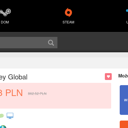
DOM
STEAM
ey Global
Moż
8
PLN
862.52
PLN