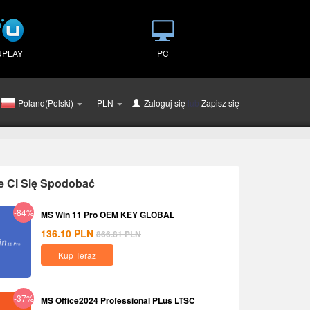
UPLAY
PC
Poland(Polski)
PLN
Zaloguj się
lub
Zapisz się
e Ci Się Spodobać
-84%
MS Win 11 Pro OEM KEY GLOBAL
136.10
PLN
866.81
PLN
Kup Teraz
-37%
MS Office2024 Professional PLus LTSC