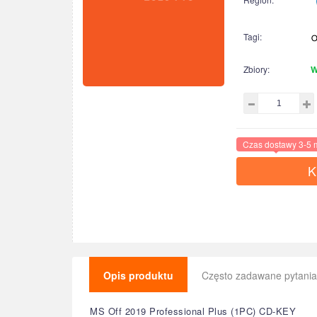
Tagi:
Zbiory:
W
Czas dostawy 3-5 
K
Opis produktu
Często zadawane pytania
MS Off 2019 Professional Plus (1PC) CD-KEY