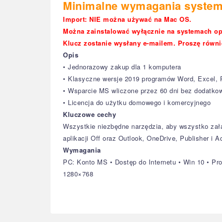
Minimalne wymagania systemo
Import: NIE można używać na Mac OS.
Można zainstalować wyłącznie na systemach op
Klucz zostanie wysłany e-mailem. Proszę równi
Opis
• Jednorazowy zakup dla 1 komputera
• Klasyczne wersje 2019 programów Word, Excel, P
• Wsparcie MS wliczone przez 60 dni bez dodatko
• Licencja do użytku domowego i komercyjnego
Kluczowe cechy
Wszystkie niezbędne narzędzia, aby wszystko załat
aplikacji Off oraz Outlook, OneDrive, Publisher 
Wymagania
PC: Konto MS • Dostęp do Internetu • Win 10 • Pr
1280×768