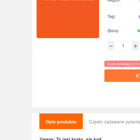
Tagi:
Zbiory:
W
Czas dostawy 3-5 
K
Opis produktu
Często zadawane pytania
Uwaga: To jest konto, nie kod.