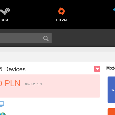
DOM
STEAM
5 Devices
Moż
0
PLN
862.52
PLN