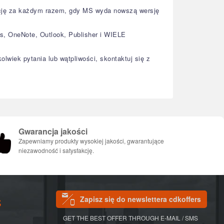
zację za każdym razem, gdy MS wyda nowszą wersję
s, OneNote, Outlook, Publisher i WIELE
olwiek pytania lub wątpliwości, skontaktuj się z
Gwarancja jakości
Zapewniamy produkty wysokiej jakości, gwarantujące
niezawodność i satysfakcję.
Zapisz się do newslettera cdkoffers
S
GET THE BEST OFFER THROUGH E-MAIL / SMS