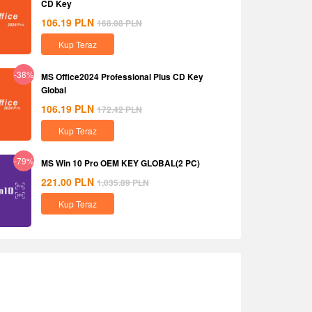
CD Key
106.19
PLN
168.08
PLN
Kup Teraz
-38%
MS Office2024 Professional Plus CD Key
Global
106.19
PLN
172.42
PLN
Kup Teraz
-79%
MS Win 10 Pro OEM KEY GLOBAL(2 PC)
221.00
PLN
1,035.89
PLN
Kup Teraz