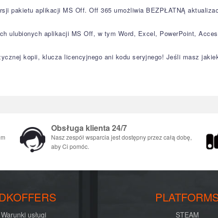
ersji pakietu aplikacji MS Off. Off 365 umożliwia BEZPŁATNĄ aktuali
h ulubionych aplikacji MS Off, w tym Word, Excel, PowerPoint, Acces
cznej kopii, klucza licencyjnego ani kodu seryjnego! Jeśli masz jakiek
Obsługa klienta 24/7
em
Nasz zespół wsparcia jest dostępny przez całą dobę,
aby Ci pomóc.
DKOFFERS
PLATFORM
Warunki usługi
STEAM