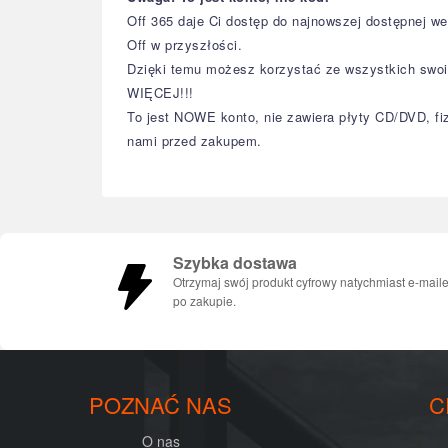
Off 365 daje Ci dostęp do najnowszej dostępnej w
Off w przyszłości.
Dzięki temu możesz korzystać ze wszystkich swoic
WIĘCEJ!!!
To jest NOWE konto, nie zawiera płyty CD/DVD, fizy
nami przed zakupem.​​​​​​​​​​​​​​​​​​​​
Szybka dostawa
Otrzymaj swój produkt cyfrowy natychmiast e-mail
po zakupie.
POZNAĆ NAS
C
O nas