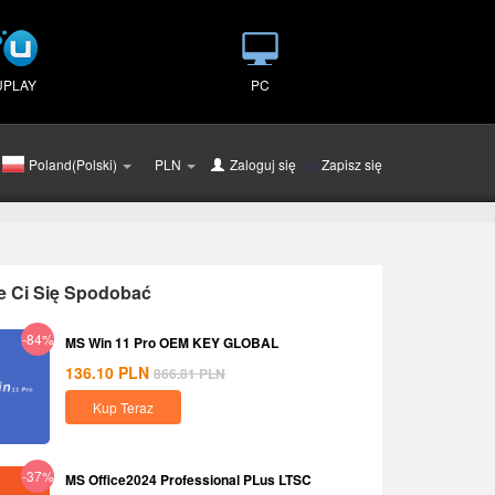
UPLAY
PC
Poland(Polski)
PLN
Zaloguj się
lub
Zapisz się
e Ci Się Spodobać
-84%
MS Win 11 Pro OEM KEY GLOBAL
136.10
PLN
866.81
PLN
Kup Teraz
-37%
MS Office2024 Professional PLus LTSC