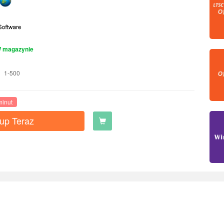
 magazynie
1-500
minut
up Teraz