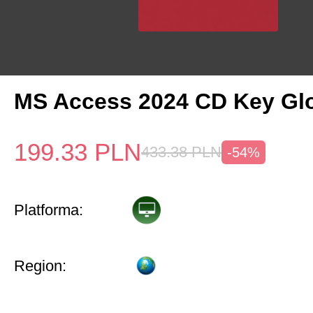
MS Access 2024 CD Key Gl
199.33
PLN
433.38
PLN
-54%
Platforma:
Region: